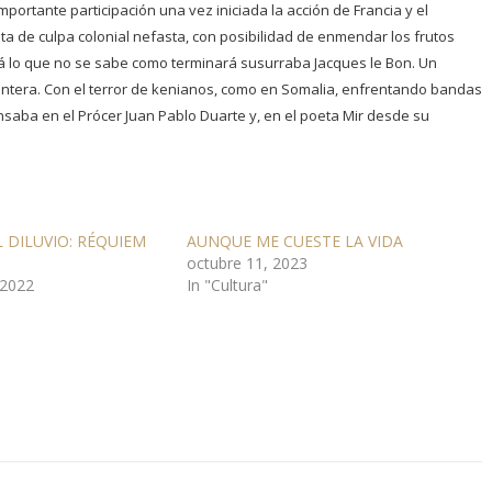
portante participación una vez iniciada la acción de Francia y el
a de culpa colonial nefasta, con posibilidad de enmendar los frutos
á lo que no se sabe como terminará susurraba Jacques le Bon. Un
rontera. Con el terror de kenianos, como en Somalia, enfrentando bandas
nsaba en el Prócer Juan Pablo Duarte y, en el poeta Mir desde su
 DILUVIO: RÉQUIEM
AUNQUE ME CUESTE LA VIDA
octubre 11, 2023
 2022
In "Cultura"