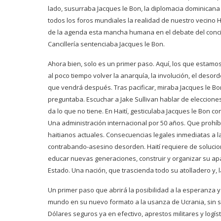
lado, susurraba Jacques le Bon, la diplomacia dominicana 
todos los foros mundiales la realidad de nuestro vecino H
de la agenda esta mancha humana en el debate del concier
Cancillería sentenciaba Jacques le Bon.
Ahora bien, solo es un primer paso. Aquí, los que estamos
al poco tiempo volver la anarquía, la involución, el des
que vendrá después. Tras pacificar, miraba Jacques le Bon
preguntaba. Escuchar a Jake Sullivan hablar de eleccione
da lo que no tiene. En Haití, gesticulaba Jacques le Bon 
Una administración internacional por 50 años. Que prohíba 
haitianos actuales. Consecuencias legales inmediatas a la
contrabando-asesino desorden. Haití requiere de soluciones
educar nuevas generaciones, construir y organizar su apar
Estado. Una nación, que trascienda todo su atolladero y, l
Un primer paso que abrirá la posibilidad a la esperanza y
mundo en su nuevo formato a la usanza de Ucrania, sin so
Dólares seguros ya en efectivo, aprestos militares y logí