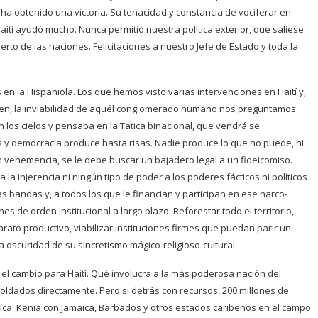
ha obtenido una victoria. Su tenacidad y constancia de vociferar en
aití ayudó mucho. Nunca permitió nuestra política exterior, que saliese
to de las naciones. Felicitaciones a nuestro Jefe de Estado y toda la
 en la Hispaniola. Los que hemos visto varias intervenciones en Haití y,
orden, la inviabilidad de aquél conglomerado humano nos preguntamos
 los cielos y pensaba en la Tatica binacional, que vendrá se
s y democracia produce hasta risas. Nadie produce lo que no puede, ni
con vehemencia, se le debe buscar un bajadero legal a un fideicomiso.
la injerencia ni ningún tipo de poder a los poderes fácticos ni políticos
s bandas y, a todos los que le financian y participan en ese narco-
 de orden institucional a largo plazo. Reforestar todo el territorio,
ato productivo, viabilizar instituciones firmes que puedan parir un
a oscuridad de su sincretismo mágico-religioso-cultural.
 el cambio para Haití. Qué involucra a la más poderosa nación del
ldados directamente. Pero si detrás con recursos, 200 millones de
stica. Kenia con Jamaica, Barbados y otros estados caribeños en el campo