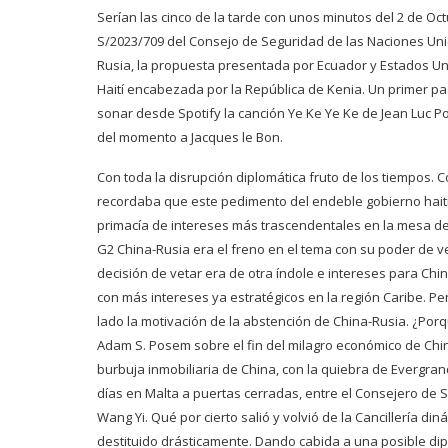
Serían las cinco de la tarde con unos minutos del 2 de Oc
S/2023/709 del Consejo de Seguridad de las Naciones Uni
Rusia, la propuesta presentada por Ecuador y Estados Un
Haití encabezada por la República de Kenia. Un primer pa
sonar desde Spotify la canción Ye Ke Ye Ke de Jean Luc Po
del momento a Jacques le Bon.
Con toda la disrupción diplomática fruto de los tiempos. C
recordaba que este pedimento del endeble gobierno haiti
primacía de intereses más trascendentales en la mesa de
G2 China-Rusia era el freno en el tema con su poder de ve
decisión de vetar era de otra índole e intereses para Chin
con más intereses ya estratégicos en la región Caribe. P
lado la motivación de la abstención de China-Rusia. ¿Porq
Adam S. Posem sobre el fin del milagro económico de China
burbuja inmobiliaria de China, con la quiebra de Evergran
días en Malta a puertas cerradas, entre el Consejero de S
Wang Yi. Qué por cierto salió y volvió de la Cancillería d
destituido drásticamente. Dando cabida a una posible dip