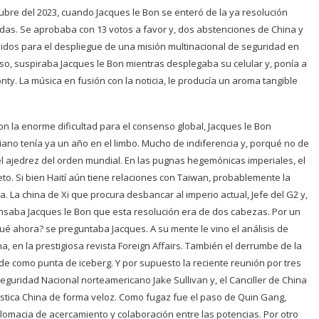
tubre del 2023, cuando Jacques le Bon se enteró de la ya resolución
das. Se aprobaba con 13 votos a favor y, dos abstenciones de China y
idos para el despliegue de una misión multinacional de seguridad en
so, suspiraba Jacques le Bon mientras desplegaba su celular y, ponía a
nty. La música en fusión con la noticia, le producía un aroma tangible
on la enorme dificultad para el consenso global, Jacques le Bon
ano tenía ya un año en el limbo. Mucho de indiferencia y, porqué no de
l ajedrez del orden mundial. En las pugnas hegemónicas imperiales, el
to. Si bien Haití aún tiene relaciones con Taiwan, probablemente la
a. La china de Xi que procura desbancar al imperio actual, Jefe del G2 y,
ensaba Jacques le Bon que esta resolución era de dos cabezas. Por un
ué ahora? se preguntaba Jacques. A su mente le vino el análisis de
, en la prestigiosa revista Foreign Affairs. También el derrumbe de la
de como punta de iceberg. Y por supuesto la reciente reunión por tres
eguridad Nacional norteamericano Jake Sullivan y, el Canciller de China
inástica China de forma veloz. Como fugaz fue el paso de Quin Gang,
lomacia de acercamiento y colaboración entre las potencias. Por otro