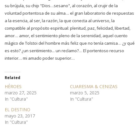
su brújula, su chip "Dios…sesano", al corazón, al crujir de la
voluntad portentosa
de su alma… el gran laboratorio de respuestas
a la esencia, al ser, la razón, la que conecta al universo, la
compatible al propósito espiritual: plenitud, paz, felicidad, libertad,
amor… amor, el sentimiento pleno de la
serenidad, aquel cuento
mágico de Tolstoi del hombre más feliz
que
no tenía camisa… ¿y qué
es esto? ¿un sentimiento..
.
un reclamo?… El portentoso recurso
interior… mi amado poder superior…
Related
HÉROES
CUARESMA & CENIZAS
marzo 27, 2025
marzo 5, 2025
In "Cultura"
In "Cultura"
EL DESTINO
mayo 23, 2017
In "Cultura"