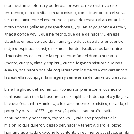
manifiestan su eterna y poderosa presencia, se cristaliza ese
encuentro, esa cita vital con uno mismo, con el interior, con el ser…
se torna inminente el inventario, el pase de
revista al accionar, las
motivaciones (válidas y sospechosas), ¿quién soy?, ¿dónde estoy?,
¿hacia dónde voy?
¿
qué he hecho, qué dejé de hacer?… en ese
claustro, en esa verdad dual (amarga o dulce), se da el encuentro
mágico-espiritual consigo mismo… donde fiscalizamos las cuatro
dimensiones del ser, de la representación
del drama humano
(mente, cuerpo, alma y espíritu), cuatro fogones místicos que nos
elevan, nos hacen posible
coquetear con los cielos y conversar con
las estrellas, conjugar la imagen y semejanza del universo
creativo.
En la fragilidad del momento… (comunión plena con el cosmos o
confusión total), en la búsqueda de simplificar todo aquello y llegar a
la cuestión… ahhh Hamlet…, a lo trascendente, lo místico, el caldo, el
porqué y
para qué???… ¿qué soy? (polvo… sombra?)… salta
contundente y necesaria, expresiva… ¿vida con propósito?, la
misión, lo que quiero y deseo ser, hacer y tener; y, claro, el bicho
humano que nada exógeno le contenta y realmente satisface, enfila